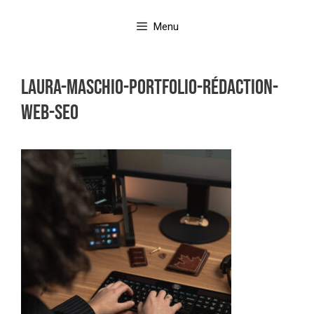
Aller
au
Menu
contenu
Laura-Maschio-portfolio-rédaction-
web-seo