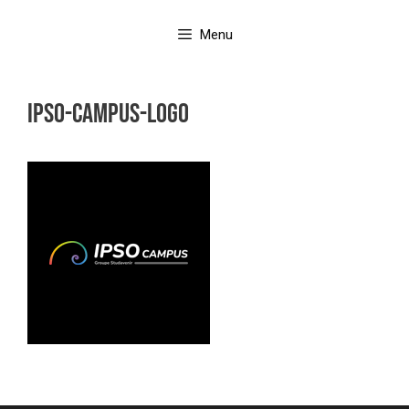
Aller
au
Menu
contenu
ipso-campus-logo