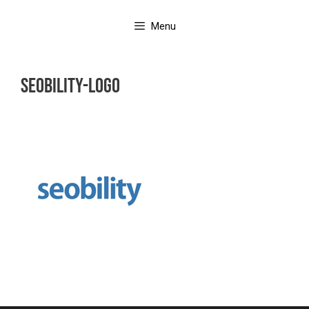
Aller
au
Menu
contenu
seobility-logo