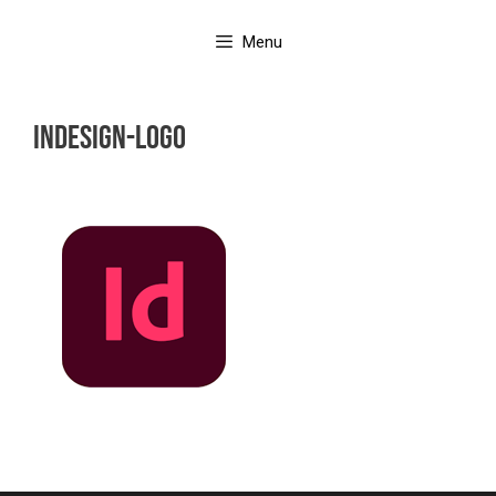
Aller
au
Menu
contenu
indesign-logo